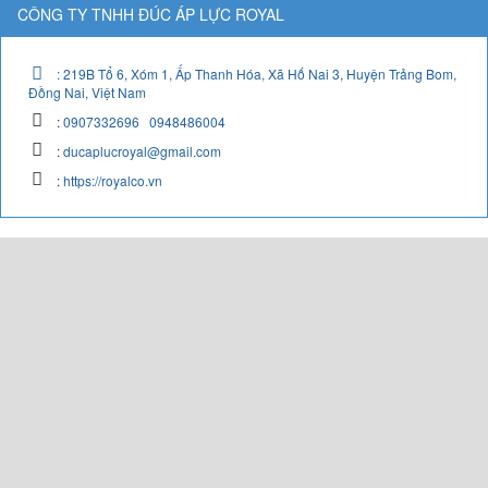
CÔNG TY TNHH ĐÚC ÁP LỰC ROYAL
:
219B Tổ 6, Xóm 1, Ấp Thanh Hóa, Xã Hố Nai 3, Huyện Trảng Bom,
Đồng Nai, Việt Nam
:
0907332696
0948486004
:
ducaplucroyal@gmail.com
:
https://royalco.vn